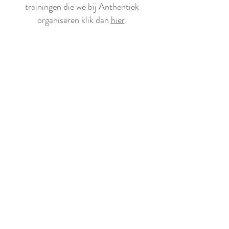
trainingen die we bij Anthentiek
organiseren klik dan
hier
.
Bedrijfstrainingen en projecten
= zowel
onze groeps- als individuele trainingen,
kunnen ook binnen organisaties
gegeven worden. We houden ervan om
op maat te begeleiden, dus opteren we
om eerst met jullie af te spreken voor
een kennismakend gesprek om te zien
waar jullie behoeftes als organisatie
liggen.
Neem gerust
contact
met ons op
voor meer info. De bedrijfstrainingen
kunnen zowel doorgaan binnen onze
praktijk in
Hasselt als op verplaatsing binnen