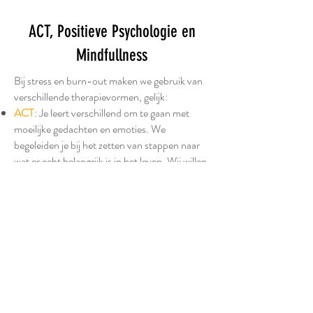
therapievormen
ACT, Positieve Psychologie en
Mindfullness
Bij stress en burn-out maken we gebruik van
verschillende therapievormen, gelijk:
ACT
: Je leert verschillend om te gaan met
moeilijke gedachten en emoties. We
begeleiden je bij het zetten van stappen naar
wat er echt belangrijk is in het leven. Wij willen
dat jij de job uitoefent die echt iets voor je is!
Positieve Psychologie
: we gaan uit van jouw
sterktes. Waar zijn je sterkte?
Mindfullness
: Heel veel gebruiken die je
helpen om om te gaan met moeilijke
gedachten. Je leert je aandacht te richten op
het heden. Zonder oordeel over je ervaringen,
gedachten en emoties en niet denken aan het
verleden of toekomst.