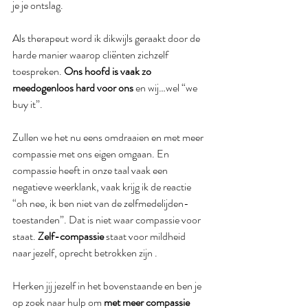
je je ontslag.  
Als therapeut word ik dikwijls geraakt door de 
harde manier waarop cliënten zichzelf 
toespreken. 
Ons hoofd is vaak zo 
meedogenloos hard voor ons
 en wij…wel “we 
buy it”.  
Zullen we het nu eens omdraaien en met meer 
compassie met ons eigen omgaan. En 
compassie heeft in onze taal vaak een 
negatieve weerklank, vaak krijg ik de reactie 
“oh nee, ik ben niet van de zelfmedelijden-
toestanden”. Dat is niet waar compassie voor 
staat. 
Zelf-compassie
 staat voor mildheid 
naar jezelf, oprecht betrokken zijn . 
Herken jij jezelf in het bovenstaande en ben je 
op zoek naar hulp om 
met meer compassie 