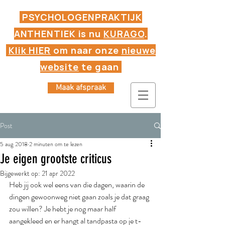
PSYCHOLOGENPRAKTIJK
ANTHENTIEK is nu
KURAGO
.
Klik HIER
om naar onze
nieuwe
website
te gaan
Maak afspraak
Post
5 aug 2018
2 minuten om te lezen
Je eigen grootste criticus
Bijgewerkt op:
21 apr 2022
Heb jij ook wel eens van die dagen, waarin de 
dingen gewoonweg niet gaan zoals je dat graag 
zou willen? Je hebt je nog maar half 
aangekleed en er hangt al tandpasta op je t-