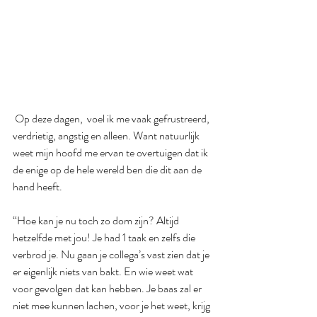
 Op deze dagen,  voel ik me vaak gefrustreerd, 
verdrietig, angstig en alleen. Want natuurlijk 
weet mijn hoofd me ervan te overtuigen dat ik 
de enige op de hele wereld ben die dit aan de 
hand heeft.
“Hoe kan je nu toch zo dom zijn? Altijd 
hetzelfde met jou! Je had 1 taak en zelfs die 
verbrod je. Nu gaan je collega’s vast zien dat je 
er eigenlijk niets van bakt. En wie weet wat 
voor gevolgen dat kan hebben. Je baas zal er 
niet mee kunnen lachen, voor je het weet, krijg 