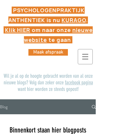
PSYCHOLOGENPRAKTIJK
ANTHENTIEK is nu
KURAGO
.
Klik HIER
om naar onze
nieuwe
website
te gaan
Maak afspraak
Wil je al op de hoogte gebracht worden van al onze
nieuwe blogs? Volg dan zeker onze
facebook pagina
want hier worden ze steeds gepost!
Blog
Binnenkort staan hier blogposts