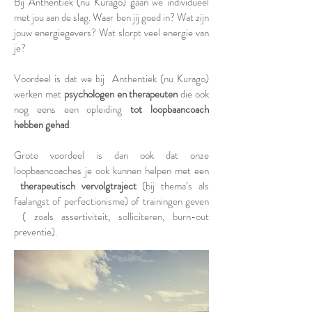
Bij Anthentiek (nu Kurago) gaan we individueel
met jou aan de slag. Waar ben jij goed in? Wat zijn
jouw energiegevers? Wat slorpt veel energie van
je?
Voordeel is dat we bij Anthentiek (nu Kurago)
werken met
psychologen en therapeuten
die ook
nog eens een opleiding
tot loopbaancoach
hebben gehad
.
Grote voordeel is dan ook dat onze
loopbaancoaches je ook kunnen helpen met een
therapeutisch vervolgtraject
(bij thema’s als
faalangst of perfectionisme) of trainingen geven
( zoals assertiviteit, solliciteren, burn-out
preventie).