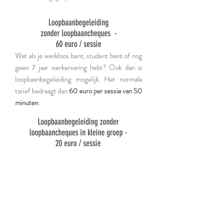
Loopbaanbegeleiding
zonder loopbaancheques -
60 euro / sessie
Wat als je werkloos bent, student bent of nog
geen 7 jaar werkervaring hebt? Ook dan is
loopbaanbegeleiding mogelijk. Het normale
tarief bedraagt dan
60 euro per sessie van 50
minuten
.
Loopbaanbegeleiding zonder
loopbaancheques in kleine groep -
20 euro / sessie
Maar je hebt ook altijd de optie om
loopbaanbegeleiding in groep te volgen!
De
kostprijs is
20 euro per uur
en het traject
bestaat uit 3 sessies van 2 uur.