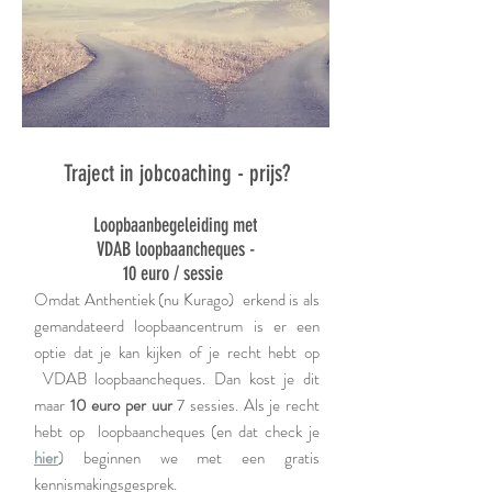
Traject in jobcoaching - prijs?
Loopbaanbegeleiding met
VDAB loopbaancheques -
10 euro / sessie
Omdat Anthentiek (nu Kurago) erkend is als
gemandateerd loopbaancentrum is er een
optie dat je kan kijken of je recht hebt op
VDAB loopbaancheques. Dan kost je dit
maar
10 euro per uur
7 sessies. Als je recht
hebt op loopbaancheques (en dat check je
hier
) beginnen we met een gratis
kennismakingsgesprek.