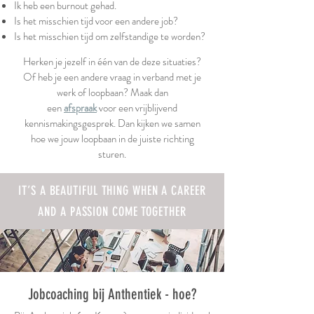
Ik heb een burnout gehad.
Is het misschien tijd voor een andere job?
Is het misschien tijd om zelfstandige te worden?
Herken je jezelf in één van de deze situaties?
Of heb je een andere vraag in verband met je
werk of loopbaan? Maak dan
een
afspraak
voor een vrijblijvend
kennismakingsgesprek. Dan kijken we samen
hoe we jouw loopbaan in de juiste richting
sturen.
IT’S A BEAUTIFUL THING WHEN A CAREER
AND A PASSION COME TOGETHER
Jobcoaching bij Anthentiek - hoe?