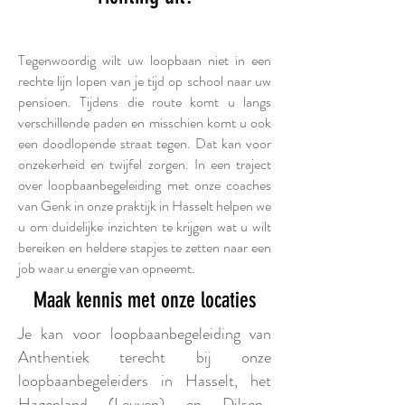
Kijk dan eens voor loopbaanbegeleiding te Genk bij onze
psychologen en loopbaanbegeleiders regio Genk
Tegenwoordig wilt uw loopbaan niet in een
rechte lijn lopen van je tijd op school naar uw
pensioen. Tijdens die route komt u langs
verschillende paden en misschien komt u ook
een doodlopende straat tegen. Dat kan voor
onzekerheid en twijfel zorgen. In een traject
over loopbaanbegeleiding met onze coaches
van Genk in onze praktijk in Hasselt helpen we
u om duidelijke inzichten te krijgen wat u wilt
bereiken en heldere stapjes te zetten naar een
job waar u energie van opneemt.
Maak kennis met onze locaties
Je kan voor loopbaanbegeleiding van
Anthentiek terecht bij onze
loopbaanbegeleiders in Hasselt, het
Hagenland (Leuven) en Dilsen-