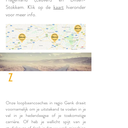
Stokkem. Klik op de
kaart
hieronder
voor meer info.
Z
et nu de eerste stap naar
een leuke job waar je
energie van krijgt
Onze loopbaancoaches in regio Genk draait
voornamelijk om je uitstekend te voelen in je
vel in je hedendaagse of je toekomstige
carrière. Of heb je wellicht spijt van je
studiekeuze of denk je dat uw werk misschien