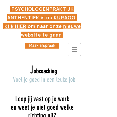
PSYCHOLOGENPRAKTIJK
ANTHENTIEK is nu
KURAGO
.
Klik HIER
om naar onze
nieuwe
website
te gaan
Maak afspraak
J
obcoaching
nk
Voel je goed in een leuke job
Loop jij vast op je werk
en weet je niet goed welke
richting uit?