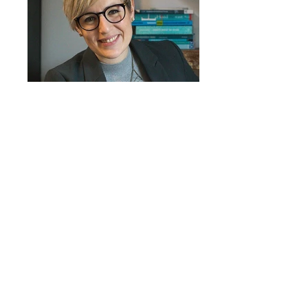
Psycholoog-Loopbaancoach-
Anthentiek-Limb