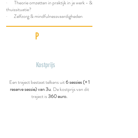
· Theorie omzetten in praktijk in je werk - &
thuissituatie?
· Zelfzorg & mindfulnessvaardigheden
P
raktisch
Kostprijs
Een traject bestaat telkens uit
6
sessies (+ 1
reserve sessie) van 3u
. De kostprijs van dit
traject is
360
euro.