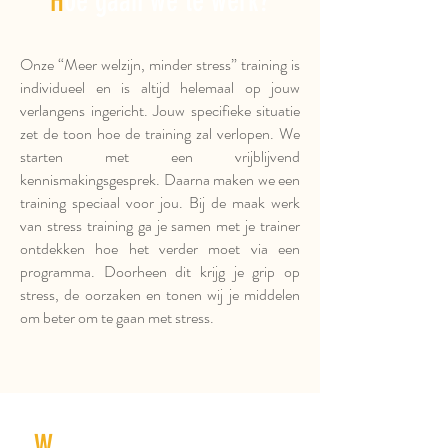
H
oe gaan we te werk?
Onze “Meer welzijn, minder stress” training is
individueel en is altijd helemaal op jouw
verlangens ingericht. Jouw specifieke situatie
zet de toon hoe de training zal verlopen. We
starten met een vrijblijvend
kennismakingsgesprek. Daarna maken we een
training speciaal voor jou. Bij de maak werk
van stress training ga je samen met je trainer
ontdekken hoe het verder moet via een
programma. Doorheen dit krijg je grip op
stress, de oorzaken en tonen wij je middelen
om beter om te gaan met stress.
W
at mag je verwachten?