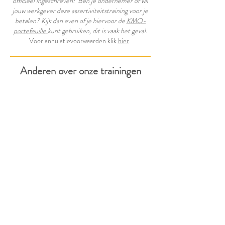
officieel ingeschreven! Ben je ondernemer of wil
jouw werkgever deze assertiviteitstraining voor je
betalen? Kijk dan even of je hiervoor de
KMO-
portefeuille
kunt gebruiken, dit is vaak het geval.
Voor annulatievoorwaarden klik
hier
.
Anderen over onze
trainingen