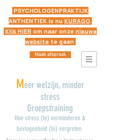
PSYCHOLOGENPRAKTIJK
ANTHENTIEK is nu
KURAGO
.
Klik HIER
om naar onze
nieuwe
website
te gaan
Maak afspraak
M
eer welzijn, minder
stress
Groepstraining
Hoe stress (te) verminderen &
bevlogenheid (te) vergroten
Stress kan soms sneller dan je denkt opkomen