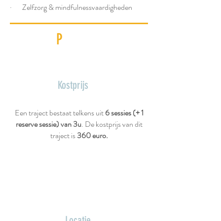
· Zelfzorg & mindfulnessvaardigheden
P
raktisch
Kostprijs
Een traject bestaat telkens uit
6
sessies (+ 1
reserve sessie) van 3u
. De kostprijs van dit
traject is
360
euro.
Locatie