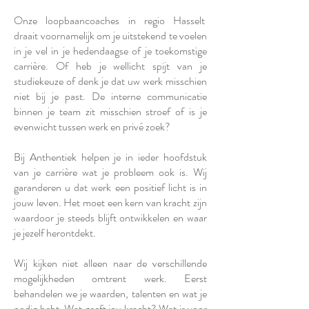
Onze loopbaancoaches in regio Hasselt
draait voornamelijk om je uitstekend te voelen
in je vel in je hedendaagse of je toekomstige
carrière. Of heb je wellicht spijt van je
studiekeuze of denk je dat uw werk misschien
niet bij je past. De interne communicatie
binnen je team zit misschien stroef of is je
evenwicht tussen werk en privé zoek?
Bij Anthentiek helpen je in ieder hoofdstuk
van je carrière wat je probleem ook is. Wij
garanderen u dat werk een positief licht is in
jouw leven. Het moet een kern van kracht zijn
waardoor je steeds blijft ontwikkelen en waar
je jezelf herontdekt.
Wij kijken niet alleen naar de verschillende
mogelijkheden omtrent werk. Eerst
behandelen we je waarden, talenten en wat je
nodig hebt. Wat geeft jou kracht? Wat is voor