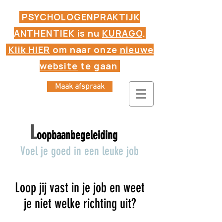
PSYCHOLOGENPRAKTIJK
ANTHENTIEK is nu
KURAGO
.
Klik HIER
om naar onze
nieuwe
website
te gaan
Maak afspraak
L
oopbaanbegeleiding
Hasselt
Voel je goed in een leuke job
Loop jij vast in je job en weet
je niet welke richting uit?
Kijk dan eens voor loopbaanbegeleiding te Hasseltbij onze