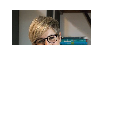
Psycholoog-Loopbaancoach-
Anthentiek-Limb