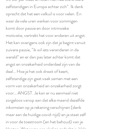
zelfstandigen in Europa achter zich”. Ik denk
oprecht dat het een valkuil is voor velen. En
waar de vele uren werken voor sommigen
komt door passie en door intrinsieke
motivatie, vertrekt het voor anderen uit angst.
Het kan overigens ook zijn dat je begint vanuit
zuivere passie, “ik wil iets veranderen in de
wereld” en er dan pas later achter komt dat
angst en onzekerheid onderdeel zijn van de
deal… Hoe je het ook draait of keert,
zelfstandige zijn gaat vaak samen met een
vorm van onzekerheid en onzekerheid zorgt
voor… ANGST. Je kan er nu eenmaal niet
zorgeloos vanop aan dat elke maand dezelfde
inkomsten op je rekening verschijnen (denk
maar aan de huidige covid-tijd) en je staat zelf
in voor de toestroom (en het behoud) van je
klanten. Wat soms een akelige gedacht is. Vele