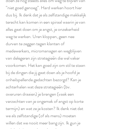
doen ze nog steeds alles om weg te blijven van
“niet goed genoeg”. Hard werken hoort hier
dus bij. Ik denk dat je als zelfstandige makkelijk
terecht kan komen in een spiraal waarin je van
alles gaat doen om je angst, je onzekerheid
weg te werken. Uren kloppen, geen nee
durven te zeggen tegen klanten of
medewerkers, micromanagen en wegblijven
van delegeren zijn strategieën die wel vaker
voorkomen. Het kan goed zijn om stil te staan
bij de dingen die jij gaat doen als je hoofd je
onheilspellende gedachten bezorgd? Kan je
achterhalen wat deze strategieën (bv.
overuren draaien) je brengen (vaak een
verzachten van je ongemak of angst op korte
termijn) en wat ze je kosten? Ik denk niet dat
we als zelfstandige (of als mens) moeten
willen dat we nooit meer bang zijn. Ik gun je