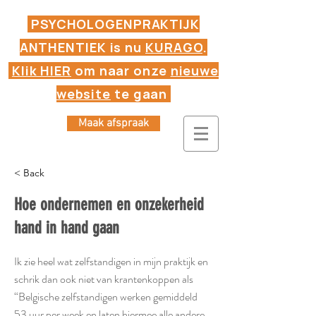
PSYCHOLOGENPRAKTIJK
ANTHENTIEK is nu
KURAGO
.
Klik HIER
om naar onze
nieuwe
website
te gaan
Maak afspraak
< Back
Hoe ondernemen en onzekerheid
hand in hand gaan
Ik zie heel wat zelfstandigen in mijn praktijk en
schrik dan ook niet van krantenkoppen als
“Belgische zelfstandigen werken gemiddeld
53 uur per week en laten hiermee alle andere