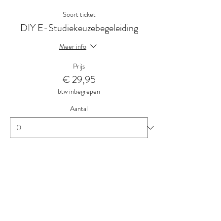
Soort ticket
DIY E-Studiekeuzebegeleiding
Meer info
Prijs
€ 29,95
btw inbegrepen
Aantal
Totaal
€ 0,00
Betalen