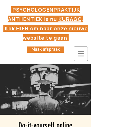
PSYCHOLOGENPRAKTIJK
ANTHENTIEK is nu
KURAGO
.
Klik HIER
om naar onze
nieuwe
website
te gaan
Maak afspraak
Do-it-yourself online